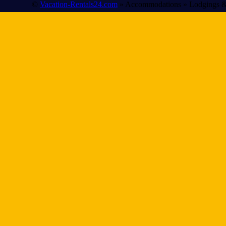
©
Vacation-Rentals24.com
» Accommodations » Lodgings &