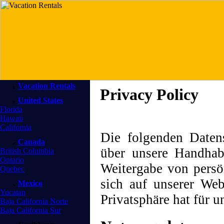
Vacation Rentals
Privacy Policy
United States
Florida
Hawaii
California
Die folgenden Daten
Canada
über unsere Handha
British Columbia
Ontario
Weitergabe von persö
Quebec
sich auf unserer Web
Mexico
Yucatan
Privatsphäre hat für u
Baja California Norte
Baja California Sur