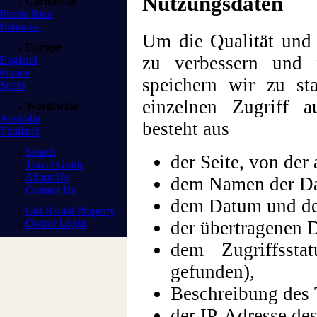
Nutzungsdaten
Caribbean
Puerto Rico
Bahamas
Um die Qualität und 
Europe
zu verbessern und f
England
France
speichern wir zu st
Spain
einzelnen Zugriff a
Worldwide
Australia
besteht aus
Thailand
Search
der Seite, von der
Travel Guide
About Us
dem Namen der Da
Contact Us
dem Datum und der
List Rental Property
der übertragenen 
Owner Login
dem Zugriffssta
gefunden),
Beschreibung des
der IP-Adresse de